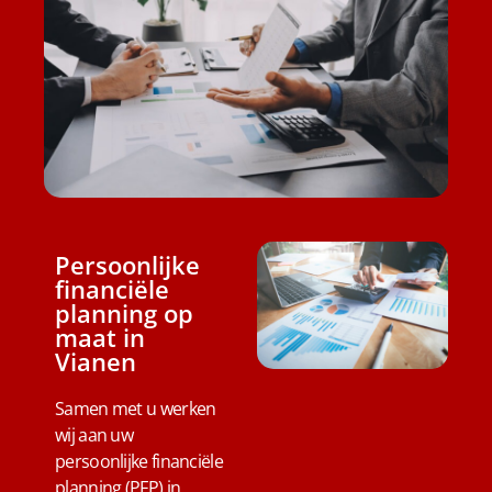
Persoonlijke
financiële
planning op
maat in
Vianen
Samen met u werken
wij aan uw
persoonlijke financiële
planning (PFP) in