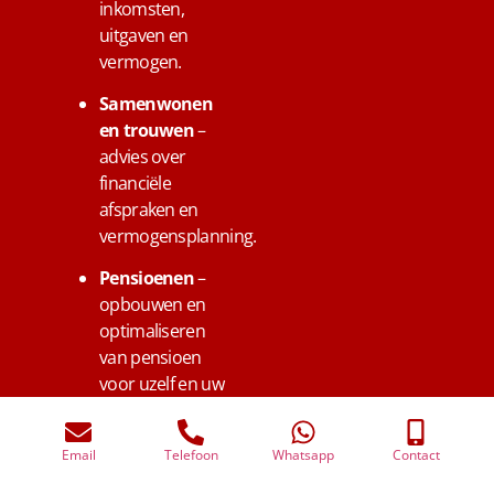
inkomsten,
uitgaven en
vermogen.
Samenwonen
en trouwen
–
advies over
financiële
afspraken en
vermogensplanning.
Pensioenen
–
opbouwen en
optimaliseren
van pensioen
voor uzelf en uw
medewerkers in
Vianen.
Email
Telefoon
Whatsapp
Contact
Overlijden