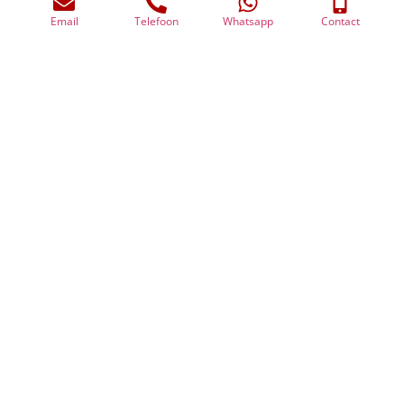
moment om te beoordelen of u uw fiscale positie nog kunt
Email
Telefoon
Whatsapp
Contact
optimaliseren. Zowel voor particulieren als ondernemers zijn er
diverse aandachtspunten die nog vóór 31 december kunnen
worden opgepakt om
1
2
3
4
5
Wat onze klanten
zeggen