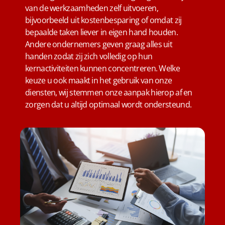
van de werkzaamheden zelf uitvoeren,
bijvoorbeeld uit kostenbesparing of omdat zij
bepaalde taken liever in eigen hand houden.
Andere ondernemers geven graag alles uit
handen zodat zij zich volledig op hun
kernactiviteiten kunnen concentreren. Welke
keuze u ook maakt in het gebruik van onze
diensten, wij stemmen onze aanpak hierop af en
zorgen dat u altijd optimaal wordt ondersteund.