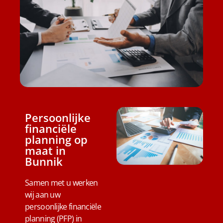
Persoonlijke
financiële
planning op
maat in
Bunnik
Samen met u werken
wij aan uw
persoonlijke financiële
planning (PFP) in