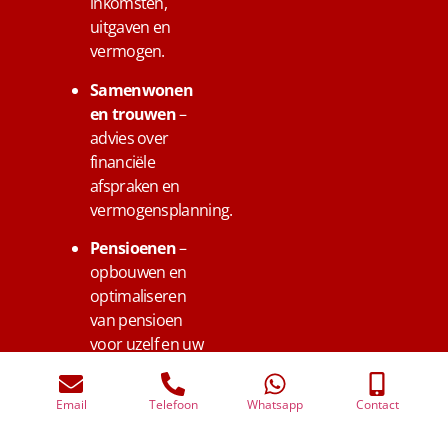
inkomsten,
uitgaven en
vermogen.
Samenwonen
en trouwen
–
advies over
financiële
afspraken en
vermogensplanning.
Pensioenen
–
opbouwen en
optimaliseren
van pensioen
voor uzelf en uw
medewerkers in
Bunnik.
Email
Telefoon
Whatsapp
Contact
Overlijden