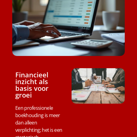
Financieel
inzicht als
basis voor
groei
Een professionele
boekhouding is meer
dan alleen
verplichting; het is een