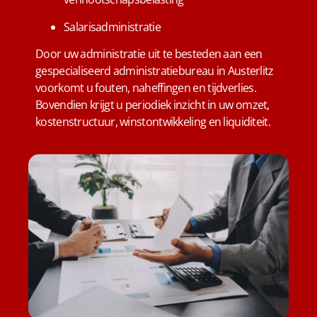
Salarisadministratie
Door uw administratie uit te besteden aan een
gespecialiseerd administratiebureau in Austerlitz
voorkomt u fouten, naheffingen en tijdverlies.
Bovendien krijgt u periodiek inzicht in uw omzet,
kostenstructuur, winstontwikkeling en liquiditeit.