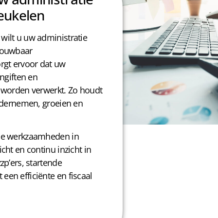
eukelen
wilt u uw administratie
trouwbaar
rgt ervoor dat uw
angiften en
ig worden verwerkt. Zo houdt
ondernemen, groeien en
tie werkzaamheden in
cht en continu inzicht in
zp’ers, startende
en efficiënte en fiscaal