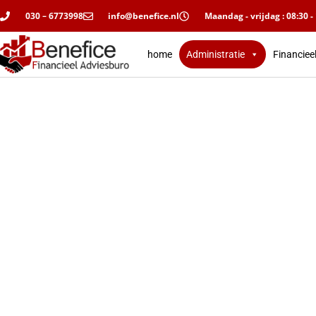
030 – 6773998
info@benefice.nl
Maandag - vrijdag : 08:30 -
home
Administratie
Financiee