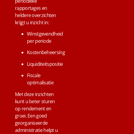
periodieke
rapportages en
heldere overzichten
krijgt u inzicht in:
Winstgevendheid
per periode
Kostenbeheersing
Liquiditeitspositie
Fiscale
optimalisatie
Met deze inzichten
kunt u beter sturen
op rendement en
groei. Een goed
georganiseerde
administratie helpt u
Email
Telefoon
Whatsapp
Contact