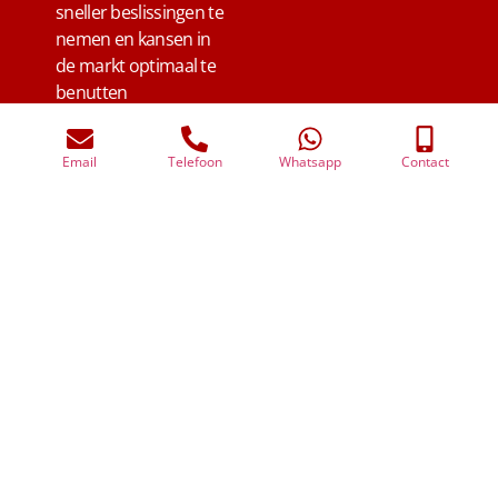
sneller beslissingen te
nemen en kansen in
de markt optimaal te
benutten
Waarom kiezen voor een
administratiebureau in Lexmond?
Lokale betrokkenheid en persoonlijk contact
Specialistische kennis van wet- en regelgeving
Efficiënte digitale administratie
Transparante tarieven
Advies gericht op continuïteit en groei