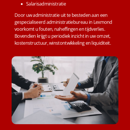
Salarisadministratie
Door uw administratie uit te besteden aan een
gespecialiseerd administratiebureau in Lexmond
voorkomt u fouten, naheffingen en tijdverlies.
Bovendien krijgt u periodiek inzicht in uw omzet,
kostenstructuur, winstontwikkeling en liquiditeit.