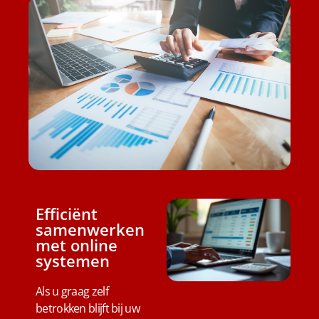
Efficiënt
samenwerken
met online
systemen
Als u graag zelf
betrokken blijft bij uw