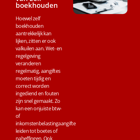
boekhouden
Hoewel zelf
boekhouden
aantrekkelijk kan
lijken, zitten er ook
valkuilen aan. Wet- en
regelgeving
veranderen
regelmatig, aangiftes
moeten tijdig en
correct worden
ingediend en fouten
zijn snel gemaakt. Zo
kan een onjuiste btw-
of
inkomstenbelastingaangifte
leiden tot boetes of
naheffingen. Ook