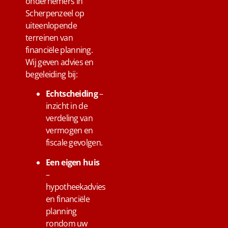
ondernemers in
Scherpenzeel op
uiteenlopende
terreinen van
financiële planning.
Wij geven advies en
begeleiding bij:
Echtscheiding
–
inzicht in de
verdeling van
vermogen en
fiscale gevolgen.
Een eigen huis
–
hypotheekadvies
en financiële
planning
rondom uw