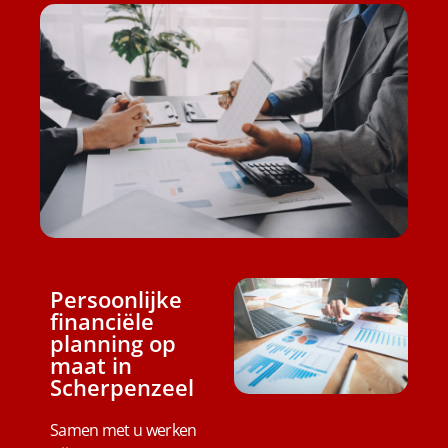
Persoonlijke
financiële
planning op
maat in
Scherpenzeel
Samen met u werken