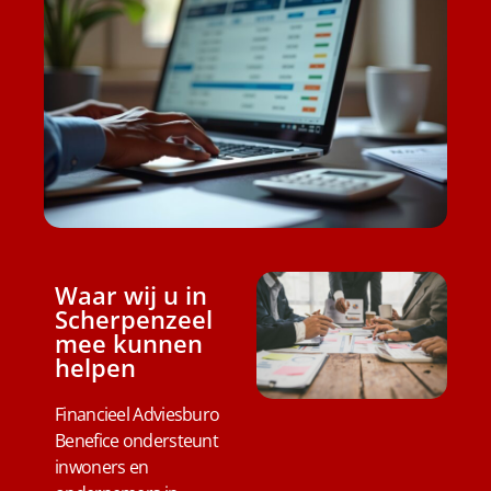
Waar wij u in
Scherpenzeel
mee kunnen
helpen
Financieel Adviesburo
Benefice ondersteunt
inwoners en