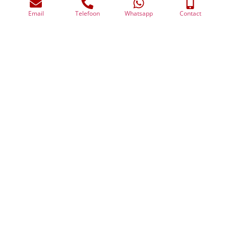
Scherpenzeel.
Email
Telefoon
Whatsapp
Contact
Overlijden
dierbare
–
inzicht in risico’s
en financiële
bescherming
van
nabestaanden.
Uw financiële zekerheid in
Scherpenzeel
Zoveel mensen, zoveel wensen; Financieel
Adviesburo Benefice regelt het voor u in
Scherpenzeel. Met persoonlijk, deskundig en