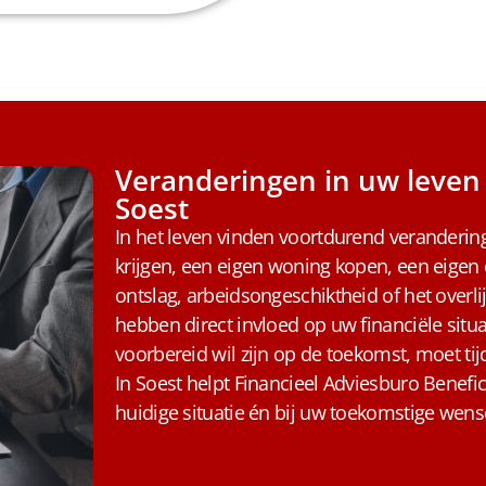
Veranderingen in uw leven 
Soest
In het leven vinden voortdurend veranderi
krijgen, een eigen woning kopen, een eigen
ontslag, arbeidsongeschiktheid of het overl
hebben direct invloed op uw financiële situa
voorbereid wil zijn op de toekomst, moet tij
In Soest helpt Financieel Adviesburo Benefi
huidige situatie én bij uw toekomstige wen