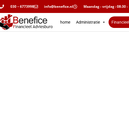
030 – 6773998
info@benefice.nl
Maandag - vrijdag : 08:30 -
home
Administratie
Financiee