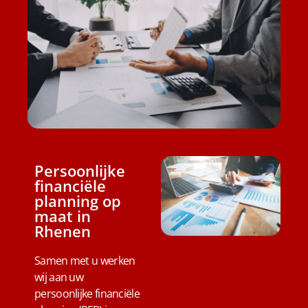
Persoonlijke
financiële
planning op
maat in
Rhenen
Samen met u werken
wij aan uw
persoonlijke financiële