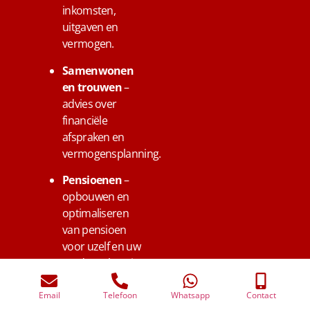
inkomsten,
uitgaven en
vermogen.
Samenwonen
en trouwen
–
advies over
financiële
afspraken en
vermogensplanning.
Pensioenen
–
opbouwen en
optimaliseren
van pensioen
voor uzelf en uw
medewerkers in
Rhenen.
Email
Telefoon
Whatsapp
Contact
Overlijden