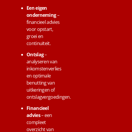
Een eigen
onderneming
–
financieel advies
voor opstart,
groei en
continuïteit.
Ontslag
–
analyseren van
inkomstenverlies
en optimale
benutting van
uitkeringen of
ontslagvergoedingen.
Financieel
advies
– een
compleet
overzicht van