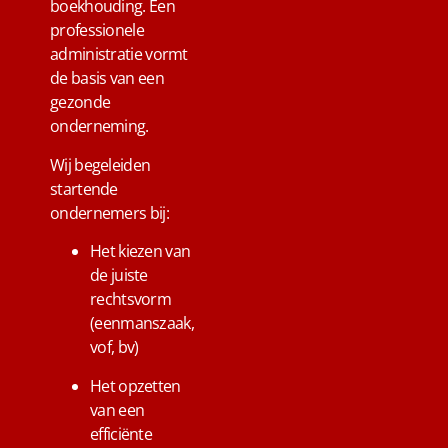
boekhouding. Een
professionele
administratie vormt
de basis van een
gezonde
onderneming.
Wij begeleiden
startende
ondernemers bij:
Het kiezen van
de juiste
rechtsvorm
(eenmanszaak,
vof, bv)
Het opzetten
van een
efficiënte