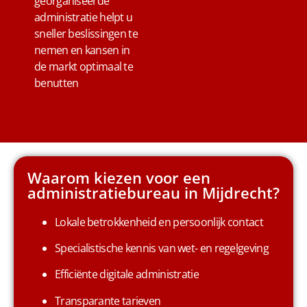
georganiseerde
Email
Telefoon
Whatsapp
Contact
administratie helpt u
sneller beslissingen te
nemen en kansen in
de markt optimaal te
benutten
Waarom kiezen voor een
administratiebureau in Mijdrecht?
Lokale betrokkenheid en persoonlijk contact
Specialistische kennis van wet- en regelgeving
Efficiënte digitale administratie
Transparante tarieven