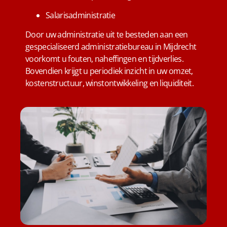
Salarisadministratie
Door uw administratie uit te besteden aan een
gespecialiseerd administratiebureau in Mijdrecht
voorkomt u fouten, naheffingen en tijdverlies.
Bovendien krijgt u periodiek inzicht in uw omzet,
kostenstructuur, winstontwikkeling en liquiditeit.