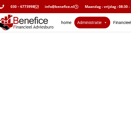
030 – 6773998
info@benefice.nl
Maandag - vrijdag : 08:30 -
home
Administratie
Financiee