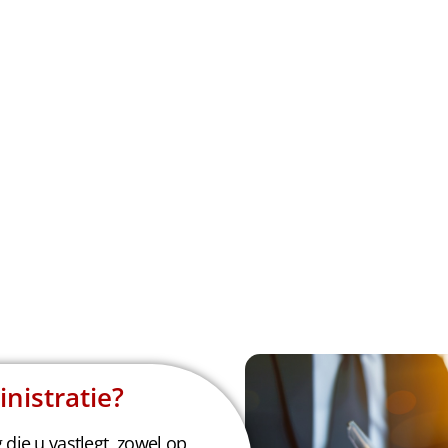
nistratie?
die u vastlegt, zowel op