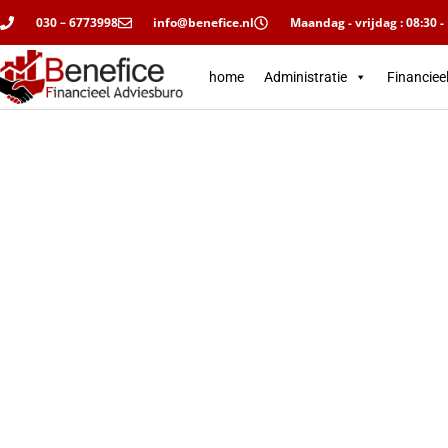
030 – 6773998
info@benefice.nl
Maandag - vrijdag : 08:30 -
home
Administratie
Financiee