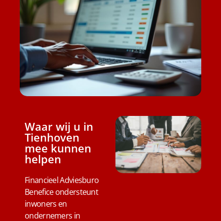
Waar wij u in
Tienhoven
mee kunnen
helpen
Financieel Adviesburo
Benefice ondersteunt
inwoners en
ondernemers in