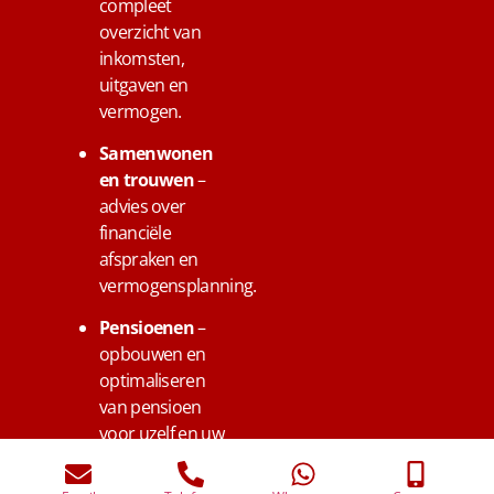
compleet
overzicht van
inkomsten,
uitgaven en
vermogen.
Samenwonen
en trouwen
–
advies over
financiële
afspraken en
vermogensplanning.
Pensioenen
–
opbouwen en
optimaliseren
van pensioen
voor uzelf en uw
medewerkers in
Tienhoven.