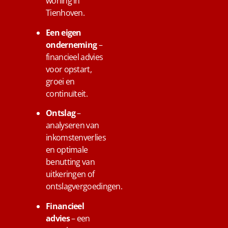
woning in
Tienhoven.
Een eigen
onderneming
–
financieel advies
voor opstart,
groei en
continuïteit.
Ontslag
–
analyseren van
inkomstenverlies
en optimale
benutting van
uitkeringen of
ontslagvergoedingen.
Financieel
advies
– een