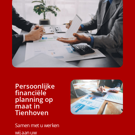
Persoonlijke
financiële
planning op
maat in
Tienhoven
Samen met u werken
wij aan uw