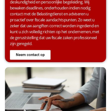
deskundigheid en persoonlijke begeleiding. Wij
bewaken deadlines, onderhouden indien nodig
contact met de Belastingdienst en adviseren u
proactief over fiscale aandachtspunten. Zo weet u
zeker dat uw aangiften correct worden ingediend en
kunt u zich volledig richten op het ondernemen, met
de geruststelling dat uw fiscale zaken professioneel
zijn geregeld.
Neem contact op