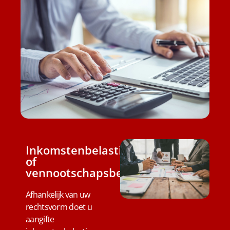
Inkomstenbelasting
of
vennootschapsbelasting
Afhankelijk van uw
rechtsvorm doet u
aangifte