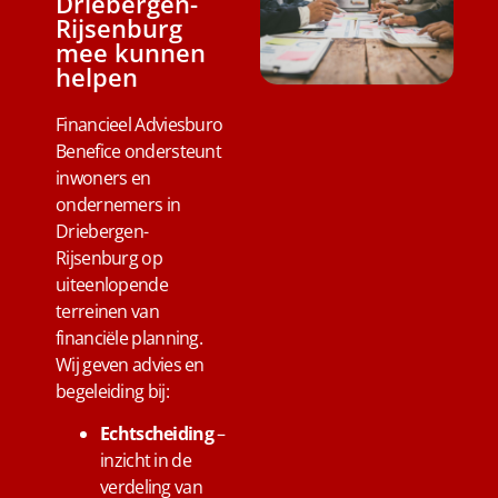
Driebergen-
Rijsenburg
mee kunnen
helpen
Financieel Adviesburo
Benefice ondersteunt
inwoners en
ondernemers in
Driebergen-
Rijsenburg op
uiteenlopende
terreinen van
financiële planning.
Wij geven advies en
begeleiding bij:
Echtscheiding
–
inzicht in de
verdeling van