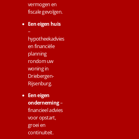
vermogen en
fiscale gevolgen.
Een eigen huis
–
hypotheekadvies
en financiële
planning
rondom uw
woning in
Driebergen-
Rijsenburg.
Een eigen
onderneming
–
financieel advies
voor opstart,
groei en
continuïteit.