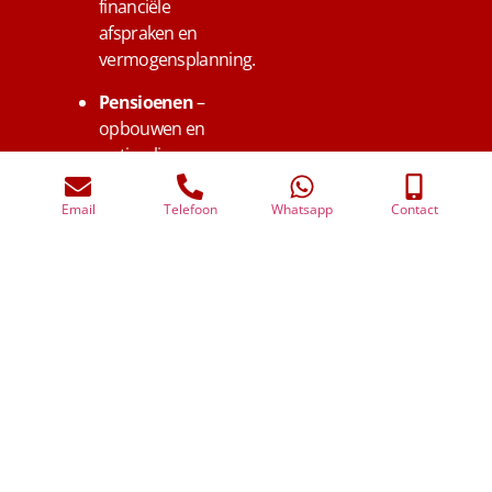
financiële
afspraken en
vermogensplanning.
Pensioenen
–
opbouwen en
optimaliseren
van pensioen
voor uzelf en uw
Email
Telefoon
Whatsapp
Contact
medewerkers in
Driebergen-
Rijsenburg.
Overlijden
dierbare
–
inzicht in risico’s
en financiële
bescherming
van
nabestaanden.