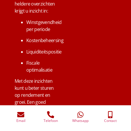
heldere overzichten
krijgt u inzicht in:
Winstgevendheid
per periode
Kostenbeheersing
Liquiditeitspositie
Fiscale
optimalisatie
Met deze inzichten
kunt u beter sturen
op rendement en
groei. Een goed
georganiseerde
administratie helpt u
Email
Telefoon
Whatsapp
Contact
sneller beslissingen te
nemen en kansen in