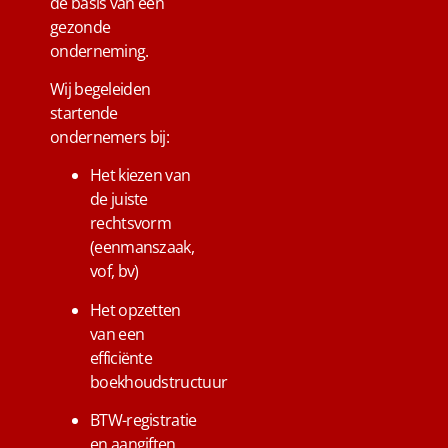
de basis van een
gezonde
onderneming.
Wij begeleiden
startende
ondernemers bij:
Het kiezen van
de juiste
rechtsvorm
(eenmanszaak,
vof, bv)
Het opzetten
van een
efficiënte
boekhoudstructuur
BTW-registratie
en aangiften