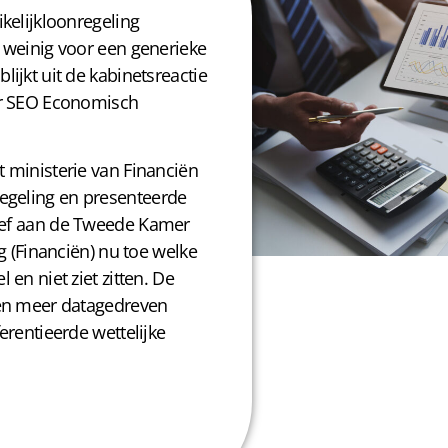
kelijkloonregeling
 weinig voor een generieke
ijkt uit de kabinetsreactie
or SEO Economisch
 ministerie van Financiën
regeling en
presenteerde
rief aan de Tweede Kamer
g (Financiën) nu toe welke
en niet ziet zitten. De
 en meer datagedreven
erentieerde wettelijke