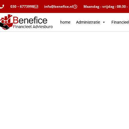
030 – 6773998
info@benefice.nl
Maandag - vrijdag : 08:30 -
home
Administratie
Financiee