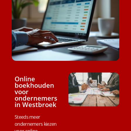
Online
boekhouden
voor
ondernemers
in Westbroek
Steeds meer
ondernemers kiezen