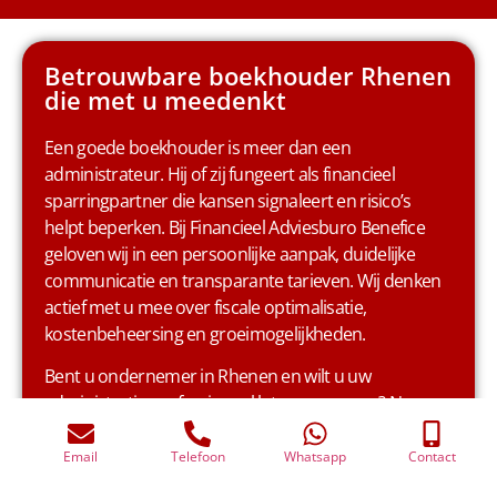
Email
Telefoon
Whatsapp
Contact
Betrouwbare boekhouder Rhenen
die met u meedenkt
Een goede boekhouder is meer dan een
administrateur. Hij of zij fungeert als financieel
sparringpartner die kansen signaleert en risico’s
helpt beperken. Bij Financieel Adviesburo Benefice
geloven wij in een persoonlijke aanpak, duidelijke
communicatie en transparante tarieven. Wij denken
actief met u mee over fiscale optimalisatie,
kostenbeheersing en groeimogelijkheden.
Bent u ondernemer in Rhenen en wilt u uw
administratie professioneel laten verzorgen? Neem
dan vrijblijvend contact met ons op voor een
kennismakingsgesprek of offerte. Zo ontdekt u hoe
wij uw boekhouding kunnen omzetten in een sterk