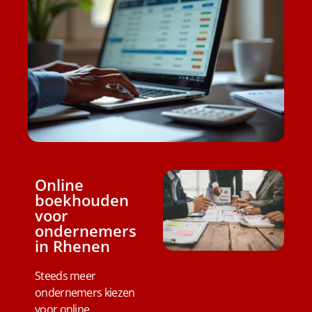
Online
boekhouden
voor
ondernemers
in Rhenen
Steeds meer
ondernemers kiezen
voor online