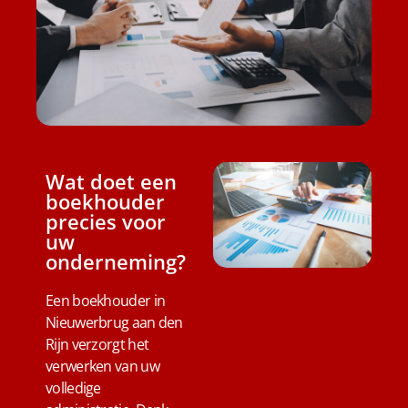
Wat doet een
boekhouder
precies voor
uw
onderneming?
Een boekhouder in
Nieuwerbrug aan den
Rijn verzorgt het
verwerken van uw
volledige