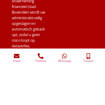
onderneming
financieel staat.
Bovendien wordt uw
administratie veilig
opgeslagen en
automatisch geback-
upt, zodat u geen
risico loopt op
dataverlies.
Email
Telefoon
Whatsapp
Contact
Betrouwbare boekhouder
Nieuwerbrug aan den Rijn die met
u meedenkt
Een goede boekhouder is meer dan een
administrateur. Hij of zij fungeert als financieel