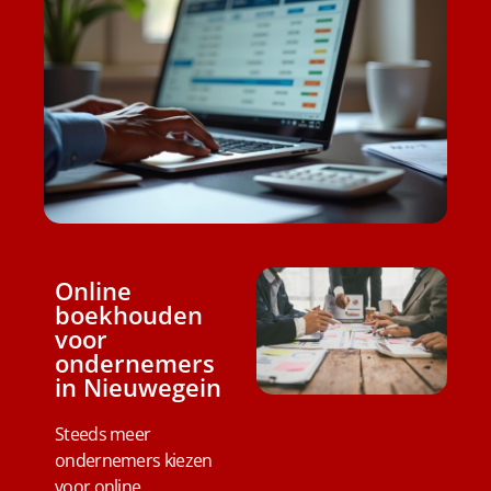
Online
boekhouden
voor
ondernemers
in Nieuwegein
Steeds meer
ondernemers kiezen
voor online