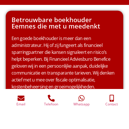
Email
Telefoon
Whatsapp
Contact
Betrouwbare boekhouder
Eemnes die met u meedenkt
Een goede boekhouder is meer dan een
administrateur. Hij of zij fungeert als financieel
sparringpartner die kansen signaleert en risico’s
helpt beperken. Bij Financieel Adviesburo Benefice
geloven wij in een persoonlijke aanpak, duidelijke
communicatie en transparante tarieven. Wij denken
actief met u mee over fiscale optimalisatie,
kostenbeheersing en groeimogelijkheden.
Bent u ondernemer in Eemnes en wilt u uw
administratie professioneel laten verzorgen? Neem
dan vrijblijvend contact met ons op voor een
kennismakingsgesprek of offerte. Zo ontdekt u hoe
wij uw boekhouding kunnen omzetten in een sterk