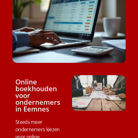
Online
boekhouden
voor
ondernemers
in Eemnes
Steeds meer
ondernemers kiezen
voor online