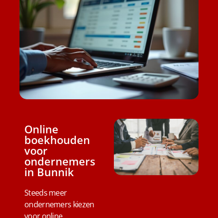
Online
boekhouden
voor
ondernemers
in Bunnik
Steeds meer
ondernemers kiezen
voor online