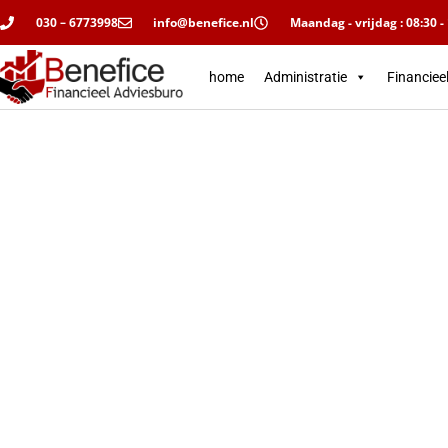
030 – 6773998
info@benefice.nl
Maandag - vrijdag : 08:30 -
home
Administratie
Financiee