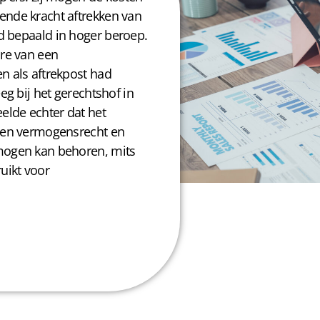
nde kracht aftrekken van
d
bepaald in hoger beroep.
re van een
 als aftrekpost had
g bij het gerechtshof in
elde echter dat het
een vermogensrecht en
mogen kan behoren, mits
uikt voor