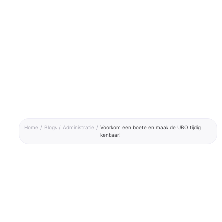
Home
/
Blogs
/
Administratie
/
Voorkom een boete en maak de UBO tijdig
kenbaar!
Voorkom een boete en maak de UBO tijdig
kenbaar!