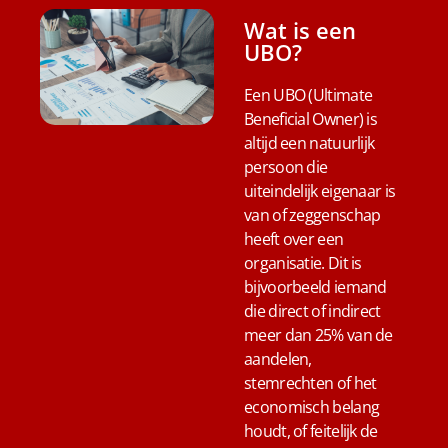
Wat is een
UBO?
Een UBO (Ultimate
Beneficial Owner) is
altijd een natuurlijk
persoon die
uiteindelijk eigenaar is
van of zeggenschap
heeft over een
organisatie. Dit is
bijvoorbeeld iemand
die direct of indirect
meer dan 25% van de
aandelen,
stemrechten of het
economisch belang
houdt, of feitelijk de