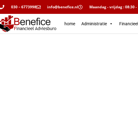
030 – 6773998
info@benefice.nl
Maandag - vrijdag : 08:30 -
home
Administratie
Financiee