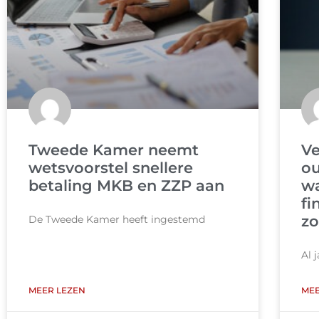
Tweede Kamer neemt
Ve
wetsvoorstel snellere
ou
betaling MKB en ZZP aan
wa
fi
z
De Tweede Kamer heeft ingestemd
Al 
MEER LEZEN
MEE