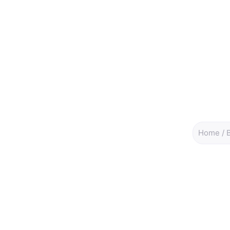
Home
/
EINDEJAARST