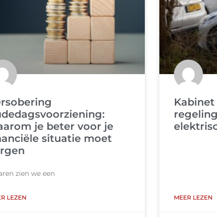
rsobering
Kabinet 
dedagsvoorziening:
regelin
arom je beter voor je
elektris
nanciële situatie moet
orgen
jaren zien we een
R LEZEN
MEER LEZEN